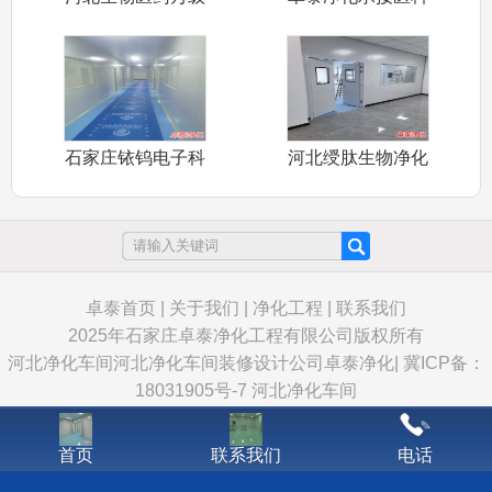
净化车间卓泰
大学万级动物
石家庄铱钨电子科
河北绶肽生物净化
技有限公司万
车间装修施工
卓泰首页
|
关于我们
|
净化工程
|
联系我们
2025年石家庄卓泰净化工程有限公司版权所有
河北净化车间
河北净化车间装修设计公司卓泰净化
|
冀ICP备：
18031905号-7
河北净化车间
首页
联系我们
电话